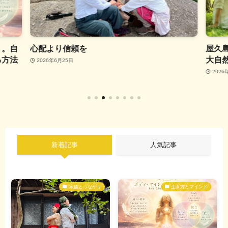
」。自
心配より信頼を
屋久
る方法
大自
2026年6月25日
2026
新着記事
人気記事
家族とつながり
生き方とマインド