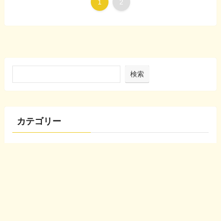
1
2
検索
カテゴリー
生き方とマインド
家族とつながり
レイキ・スピリチュアル