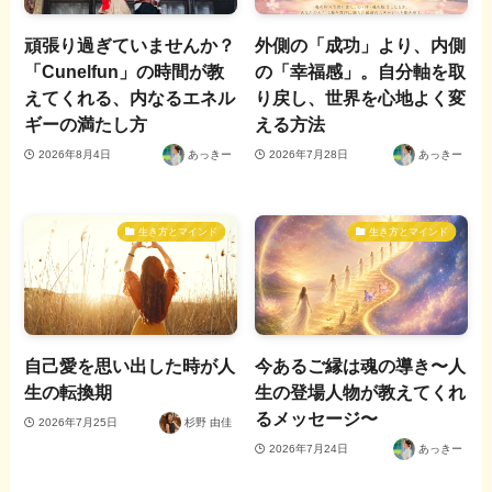
頑張り過ぎていませんか？
外側の「成功」より、内側
「Cunelfun」の時間が教
の「幸福感」。自分軸を取
えてくれる、内なるエネル
り戻し、世界を心地よく変
ギーの満たし方
える方法
2026年8月4日
あっきー
2026年7月28日
あっきー
生き方とマインド
生き方とマインド
自己愛を思い出した時が人
今あるご縁は魂の導き〜人
生の転換期
生の登場人物が教えてくれ
るメッセージ〜
2026年7月25日
杉野 由佳
2026年7月24日
あっきー