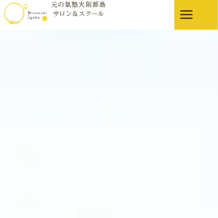
元の氣塾大阪都島
元の氣塾の靈氣（レイキ）講座
サロン＆スクール