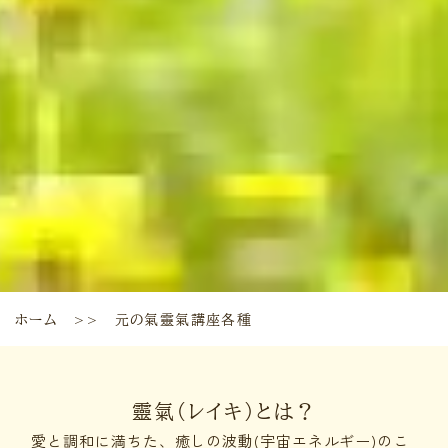
ホーム
元の氣靈氣講座各種
＞＞
靈氣（レイキ）とは？
愛と調和に満ちた、癒しの波動(宇宙エネルギー)のこ