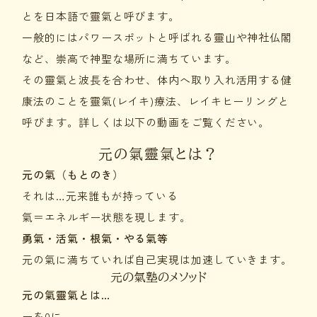
とを日本語で靈氣と呼びます。
一般的にはパワースポットと呼ばれる靈山や神社仏閣
など、崇高で神聖な場所に満ちています。
その靈氣と波長を合わせ、体内へ取り入れ活用する健
康法のことを靈氣(レイキ)療法、レイキヒーリングと
呼びます。詳しくは以下の動画をご覧ください。
元の氣靈氣とは？
元の氣（もとのき）
それは…元来誰もが持っている
氣＝エネルギー状態を現します。
勇氣・活氣・根氣・やる氣等
元の氣に満ちていれば自己実現は加速していきます。
元の氣塾のメソッド
元の氣靈氣とは…
ーを0に…