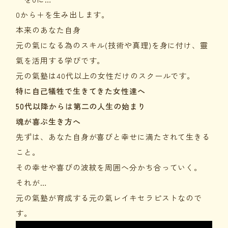
0から＋を生み出します。
本来のあなた自身
元の氣になる為のスキル(技術や真理)を身に付け、靈
氣を活用する学びです。
元の氣塾は40代以上の女性だけのスクールです。
特に自己犠牲で生きてきた女性達へ
50代以降からは第二の人生の始まり
魂が喜ぶ生き方へ
先ずは、あなた自身が喜びと幸せに満たされて生きる
こと。
その幸せや喜びの波紋を周囲へ分かち合っていく。
それが…
元の氣塾が育成する元の氣レイキセラピストなので
す。