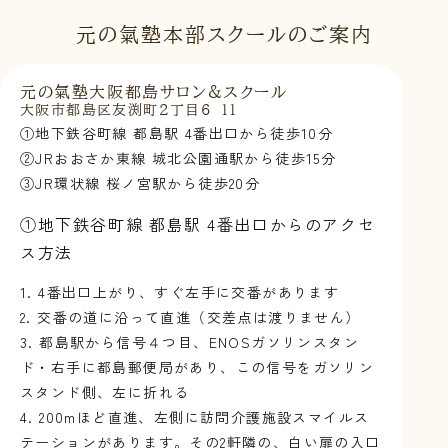
元の氣塾本部スクールのご案内
元の氣塾大阪都島サロン&スクール
大阪市都島区友渕町2丁目6-11
①地下鉄谷町線 都島駅 4番出口から徒歩10分
②JRおおさか東線 城北公園通駅から徒歩15分
③JR環状線 桜ノ宮駅から徒歩20分
①地下鉄谷町線 都島駅 4番出口からのアクセ
ス方法
1. 4番出口上がり、すぐ左手に交番があります
2. 交番の道に沿って直進（交差点は渡りません）
3. 都島駅から信号４つ目、ENOSガソリンスタン
ド・右手に都島郵便局があり、この信号をガソリン
スタンド側、左に折れる
4. 200mほど直進、左側に訪問介護施設スマイルス
テーションがあります。その2軒隣の、白い扉の入口