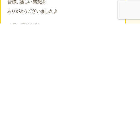
皆様、嬉しい感想を
ありがとうございました♪
元氣の魔法体験セッション
ご紹介の方も歓迎します🙋‍♀️
無料キャンペーンは
5月中までとなっています☘️
ご予約はこちら公式LINE
下のメニュー
【元氣のまほう体験】の
【カレンダー】から【予約を直接】
入れてください😊
最新のお知らせ
2025.11.28