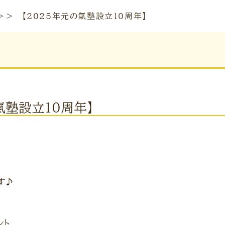
＞＞
【2025年元の氣塾設立10周年】
氣塾設立10周年】
す♪
ント