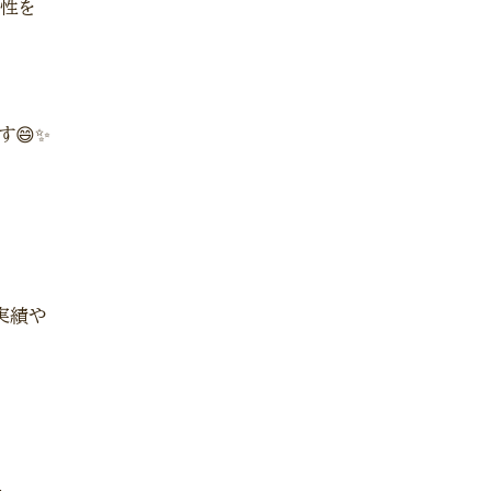
向性を
す😄✨
実績や