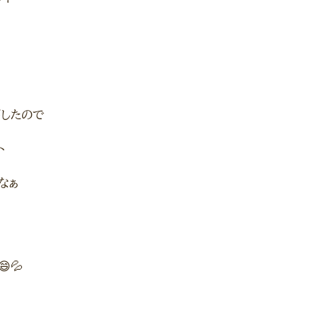
したので
ト
なぁ
💦