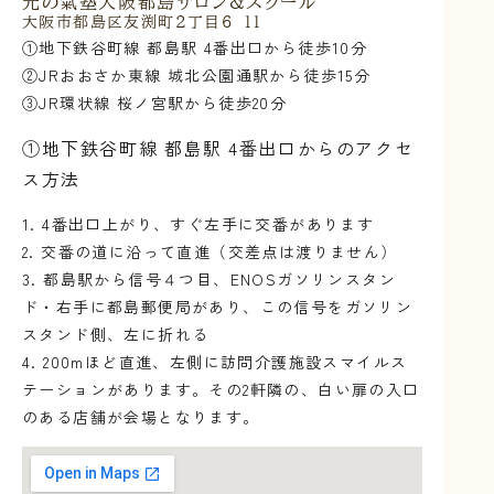
元の氣塾大阪都島サロン&スクール
大阪市都島区友渕町2丁目6-11
①地下鉄谷町線 都島駅 4番出口から徒歩10分
②JRおおさか東線 城北公園通駅から徒歩15分
③JR環状線 桜ノ宮駅から徒歩20分
①地下鉄谷町線 都島駅 4番出口からのアクセ
ス方法
1. 4番出口上がり、すぐ左手に交番があります
2. 交番の道に沿って直進（交差点は渡りません）
3. 都島駅から信号４つ目、ENOSガソリンスタン
ド・右手に都島郵便局があり、この信号をガソリン
スタンド側、左に折れる
4. 200mほど直進、左側に訪問介護施設スマイルス
テーションがあります。その2軒隣の、白い扉の入口
のある店舗が会場となります。